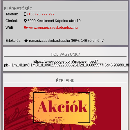
ELÉRHETŐSÉG
Telefon:
(+36) 76 777 797
Címünk:
6000
Kecskemét
Kápolna utca 10.
WEB:
www.romapizzaeskebaphaz.hu
Értékelés:
romapizzaeskebaphaz.hu
(
96
%,
146
vélemény)
HOL VAGYUNK?
https://www.google.com/maps/embed?
pb=!1m14!1m8!1m3!1d10902.559223053251!2d19.6885577!3d46.9098018
ÉTELEINK