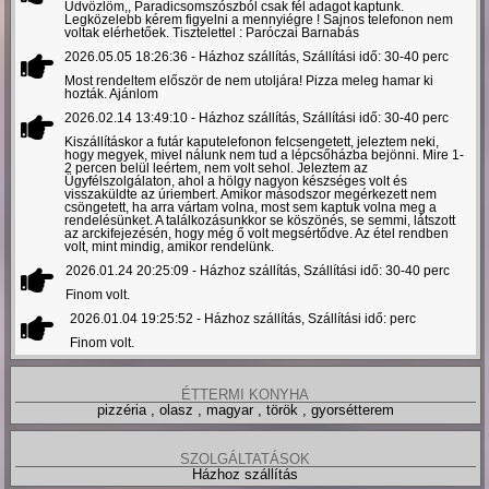
Üdvözlöm,, Paradicsomszószból csak fél adagot kaptunk.
Legközelebb kérem figyelni a mennyiégre ! Sajnos telefonon nem
voltak elérhetőek. Tisztelettel : Paróczai Barnabás
2026.05.05 18:26:36
- Házhoz szállítás, Szállítási idő: 30-40 perc
Most rendeltem először de nem utoljára! Pizza meleg hamar ki
hozták. Ajánlom
2026.02.14 13:49:10
- Házhoz szállítás, Szállítási idő: 30-40 perc
Kiszállításkor a futár kaputelefonon felcsengetett, jeleztem neki,
hogy megyek, mivel nálunk nem tud a lépcsőházba bejönni. Mire 1-
2 percen belül leértem, nem volt sehol. Jeleztem az
Ügyfélszolgálaton, ahol a hölgy nagyon készséges volt és
visszaküldte az úriembert. Amikor másodszor megérkezett nem
csöngetett, ha arra vártam volna, most sem kaptuk volna meg a
rendelésünket. A találkozásunkkor se köszönés, se semmi, látszott
az arckifejezésén, hogy még ő volt megsértődve. Az étel rendben
volt, mint mindig, amikor rendelünk.
2026.01.24 20:25:09
- Házhoz szállítás, Szállítási idő: 30-40 perc
Finom volt.
2026.01.04 19:25:52
- Házhoz szállítás, Szállítási idő: perc
Finom volt.
ÉTTERMI KONYHA
pizzéria , olasz , magyar , török , gyorsétterem
SZOLGÁLTATÁSOK
Házhoz szállítás