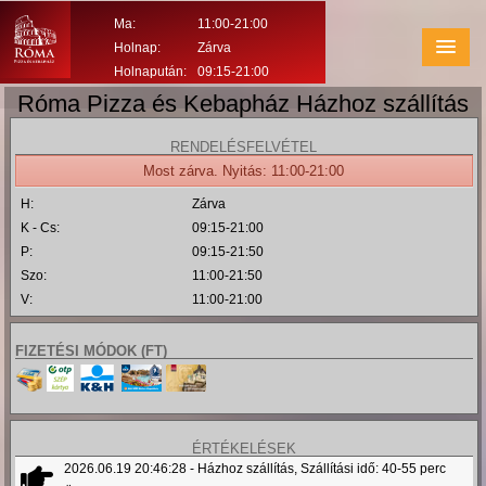
Ma:
11:00-21:00
Holnap:
Zárva
Holnapután:
09:15-21:00
Róma Pizza és Kebapház Házhoz szállítás
RENDELÉSFELVÉTEL
Most zárva. Nyitás: 11:00-21:00
H:
Zárva
K - Cs:
09:15-21:00
P:
09:15-21:50
Szo:
11:00-21:50
V:
11:00-21:00
FIZETÉSI MÓDOK (
FT
)
ÉRTÉKELÉSEK
2026.06.19 20:46:28
- Házhoz szállítás, Szállítási idő: 40-55 perc