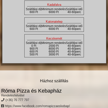
Kadafalva
Szállítási díj
Minimum rendelés
Szállítási idő
600 Ft
6000 Ft
40-60perc
Katonatelep
Szállítási díj
Minimum rendelés
Szállítási idő
600 Ft
6000 Ft
40-60perc
Kecskemét
Szállítási díj
Minimum rendelés
Szállítási idő
0 Ft
2000 Ft
40-60perc
900 Ft
8000 Ft
40-60perc
600 Ft
6000 Ft
40-60perc
500 Ft
3000 Ft
40-60perc
Házhoz szállítás
Róma Pizza és Kebapház
Rendelésfelvétel
(+36) 76 777 797
https://www.facebook.com/romapizzaeskebap/