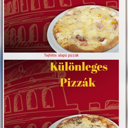
Tejfölös alapú pizzák