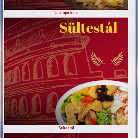
Napi ajánlatok
Sültestál