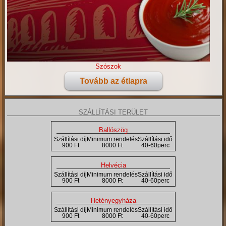
Szószok
Tovább az étlapra
SZÁLLÍTÁSI TERÜLET
Ballószög
Szállítási díj
Minimum rendelés
Szállítási idő
900 Ft
8000 Ft
40-60perc
Helvécia
Szállítási díj
Minimum rendelés
Szállítási idő
900 Ft
8000 Ft
40-60perc
Hetényegyháza
Szállítási díj
Minimum rendelés
Szállítási idő
900 Ft
8000 Ft
40-60perc