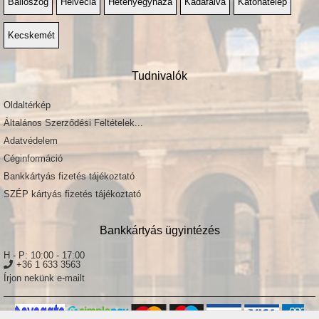
Ballószög
Helvécia
Hetényegyháza
Kadafalva
Katonatelep
Bácskai utca
Badacsony utca
Kecskemét
Bagi László utca
Bagoly utca
Bajcsy-Zsilinszky Endre körút
Tudnivalók
Bajnok utca
Bajza József utca
Oldaltérkép
Bakócz Tamás utca
Általános Szerződési Feltételek...
Bakule Márton utca
Adatvédelem
Balassi Bálint utca
Balaton utca
Céginformáció
Balay utca
Bankkártyás fizetés tájékoztató
Bálint Sándor utca
SZÉP kártyás fizetés tájékoztató
Ballószög tanya
Bálvány utca
Bankkártyás ügyintézés
Bambusz utca
Bánáti tér
H - P: 10:00 - 17:00
Bánáti utca
+36 1 633 3563
Bánffy utca
Írjon nekünk e-mailt
Bánk bán utca
Bánság utca