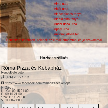
Alma utca
Alpár utca
Alsócsalános tanya
Alsószéktó tanya
Andor Ilona utca
Apály utca
Apponyi Albert tér
Áprily Lajos utca
Rendeltem korábban, belépek az e-mail címemmel és jelszavammal
Aradi vértanuk tere
Arany János utca
Aranybulla utca
Házhoz szállítás
Aranyeső utca
Aranyforint utca
Róma Pizza és Kebapház
Árnyas utca
Rendelésfelvétel
Árok utca
(+36) 76 777 797
Árpád körút
https://www.facebook.com/romapizzaeskebap/
Árvalányhaj utca
H: Zárva
Attila utca
K - Cs: 09:15-21:00
P: 09:15-21:50
Avar utca
Szo: 11:00-21:50
Babér utca
V: 11:00-21:00
Babits Mihály utca