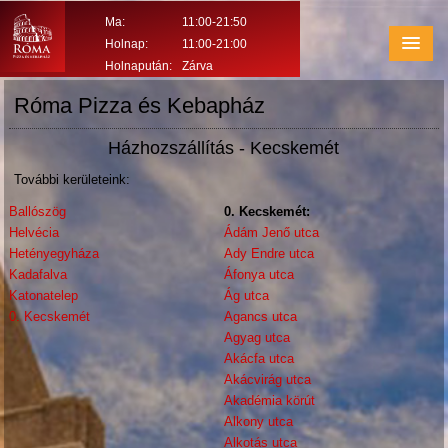
Ma:
11:00-21:50
Holnap:
11:00-21:00
Holnapután:
Zárva
Róma Pizza és Kebapház
Házhozszállítás - Kecskemét
További kerületeink:
Ballószög
0. Kecskemét:
Helvécia
Ádám Jenő utca
Hetényegyháza
Ady Endre utca
Kadafalva
Áfonya utca
Katonatelep
Ág utca
0. Kecskemét
Agancs utca
Agyag utca
Akácfa utca
Akácvirág utca
Akadémia körút
Alkony utca
Alkotás utca