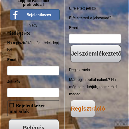
Lépj be Facebook
profiloddal!
Elfelejtett jelszó
Bejelentkezés
Elfelejtetted a jelszavad?
vagy
Email:
Belépés
Ha regisztráltál már, kérlek lépj
be!
Email:
Regisztráció
Már regisztráltál nálunk? Ha
Jelszó:
még nem, kérjük, regisztráld
magad!
Bejelentkezve
Regisztráció
maradok