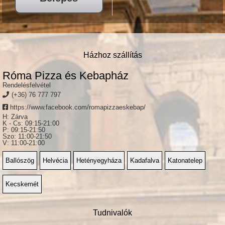
Házhoz szállítás
Róma Pizza és Kebapház
Rendelésfelvétel
(+36) 76 777 797
https://www.facebook.com/romapizzaeskebap/
H: Zárva
K - Cs: 09:15-21:00
P: 09:15-21:50
Szo: 11:00-21:50
V: 11:00-21:00
Ballószög
Helvécia
Hetényegyháza
Kadafalva
Katonatelep
Kecskemét
Tudnivalók